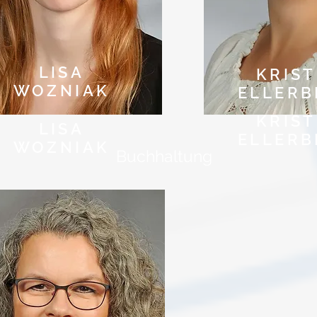
LISA
KRIST
WOZNIAK
ELLER
KRIST
LISA
ELLER
WOZNIAK
Buchhaltung