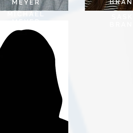
BRAN
MEYER
MICHAEL
SASK
MEYER
BRAN