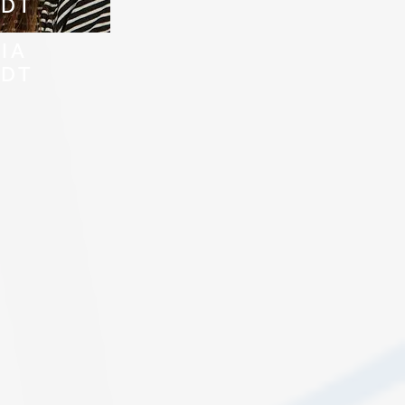
DT
IA
DT