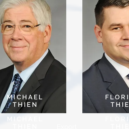
MICHAEL
FLOR
THIEN
THI
MICHAEL
FLOR
THIEN
Export
THI