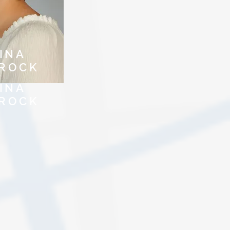
INA
BROCK
INA
BROCK